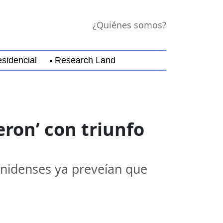
¿Quiénes somos?
sidencial
Research Land
jara
Guerrero
Michoacán
Nayarit
Nuevo Leó
ron’ con triunfo
unidenses ya preveían que