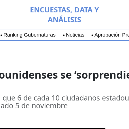
ENCUESTAS, DATA Y
ANÁLISIS
Ranking Gubernaturas
Noticias
Aprobación Pre
aja California Sur
Coyoacán
Chihuahua
Guadala
ounidenses se ‘sorprendie
ja que 6 de cada 10 ciudadanos estado
sado 5 de noviembre