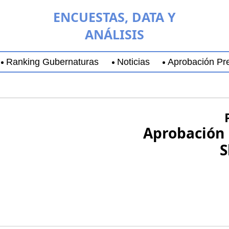
ENCUESTAS, DATA Y
ANÁLISIS
Ranking Gubernaturas
Noticias
Aprobación Pre
aja California Sur
Coyoacán
Chihuahua
Guadala
Aprobación 
S