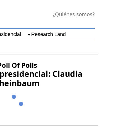
¿Quiénes somos?
sidencial
Research Land
jara
Guerrero
Michoacán
Nayarit
Nuevo Leó
Poll Of Polls
presidencial: Claudia
heinbaum