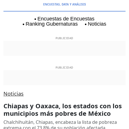
ENCUESTAS, DATA Y ANÁLISIS
Encuestas de Encuestas
Ranking Gubernaturas
Noticias
Aguascalientes
Baja California
Baja Californi
PUBLICIDAD
PUBLICIDAD
Noticias
Chiapas y Oaxaca, los estados con los
municipios más pobres de México
Chalchihuitán, Chiapas, encabeza la lista de pobreza
extrema con el 73.8% de su población afectada.