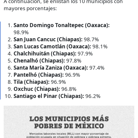
A continuación, se enlistan los 10 municipios con
mayores porcentajes:
Santo Domingo Tonaltepec (Oaxaca):
98.9%
San Juan Cancuc (Chiapas):
98.7%
San Lucas Camotlán (Oaxaca):
98.1%
Chalchihuitán (Chiapas):
97.9%
Chenalhó (Chiapas):
97.8%
Santa María Zaniza (Oaxaca):
97.4%
Pantelhó (Chiapas):
96.9%
Tila (Chiapas):
96.9%
Oxchuc (Chiapas):
96.8%
Santiago el Pinar (Chiapas):
96.2%