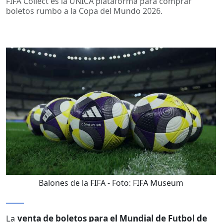
FIFA Collect es la ÚNICA plataforma para comprar
boletos rumbo a la Copa del Mundo 2026.
Balones de la FIFA
- Foto:
FIFA Museum
La
venta de boletos para el Mundial de Futbol de