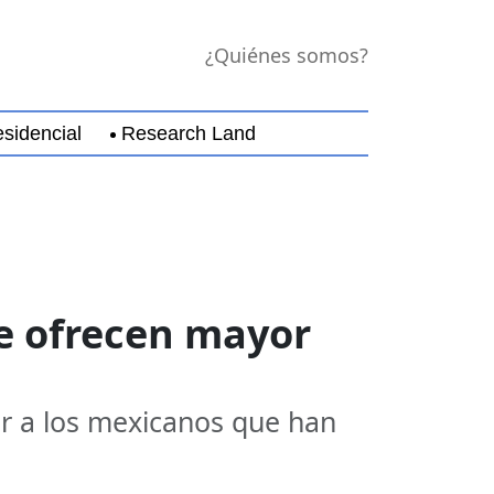
¿Quiénes somos?
sidencial
Research Land
jara
Guerrero
Michoacán
Nayarit
Nuevo Leó
ue ofrecen mayor
r a los mexicanos que han