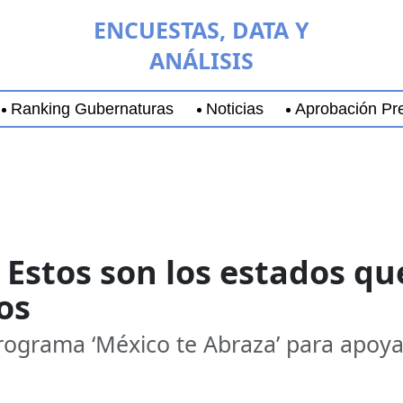
ENCUESTAS, DATA Y
ANÁLISIS
Ranking Gubernaturas
Noticias
Aprobación Pre
aja California Sur
Coyoacán
Chihuahua
Guadala
: Estos son los estados q
os
rograma ‘México te Abraza’ para apoya