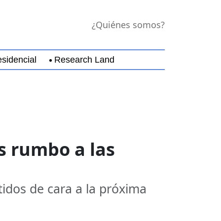
¿Quiénes somos?
sidencial
Research Land
jara
Guerrero
Michoacán
Nayarit
Nuevo Leó
s rumbo a las
tidos de cara a la próxima