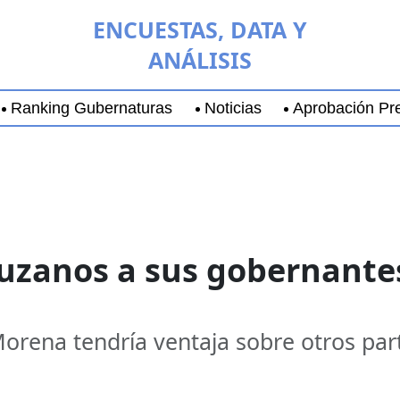
ENCUESTAS, DATA Y
ANÁLISIS
Ranking Gubernaturas
Noticias
Aprobación Pre
aja California Sur
Coyoacán
Chihuahua
Guadala
ruzanos a sus gobernante
Morena tendría ventaja sobre otros par