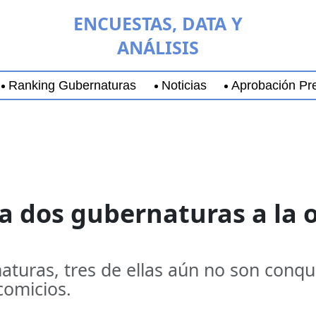
ENCUESTAS, DATA Y
ANÁLISIS
Ranking Gubernaturas
Noticias
Aprobación Pre
aja California Sur
Coyoacán
Chihuahua
Guadala
 dos gubernaturas a la o
aturas, tres de ellas aún no son conq
comicios.