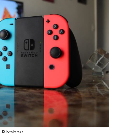
:
Pixabay