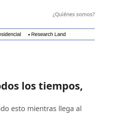
¿Quiénes somos?
sidencial
Research Land
jara
Guerrero
Michoacán
Nayarit
Nuevo Leó
dos los tiempos,
odo esto mientras llega al