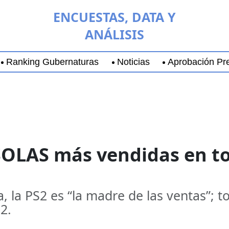
ENCUESTAS, DATA Y
ANÁLISIS
Ranking Gubernaturas
Noticias
Aprobación Pre
aja California Sur
Coyoacán
Chihuahua
Guadala
SOLAS más vendidas en to
a, la PS2 es “la madre de las ventas”; t
2.