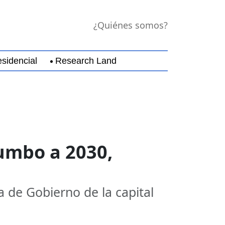
¿Quiénes somos?
sidencial
Research Land
jara
Guerrero
Michoacán
Nayarit
Nuevo Leó
rumbo a 2030,
ra de Gobierno de la capital