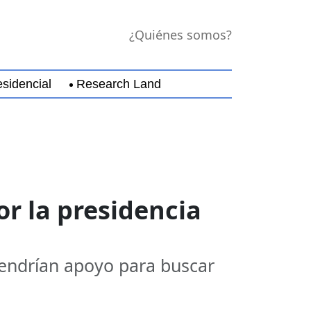
¿Quiénes somos?
sidencial
Research Land
jara
Guerrero
Michoacán
Nayarit
Nuevo Leó
or la presidencia
tendrían apoyo para buscar