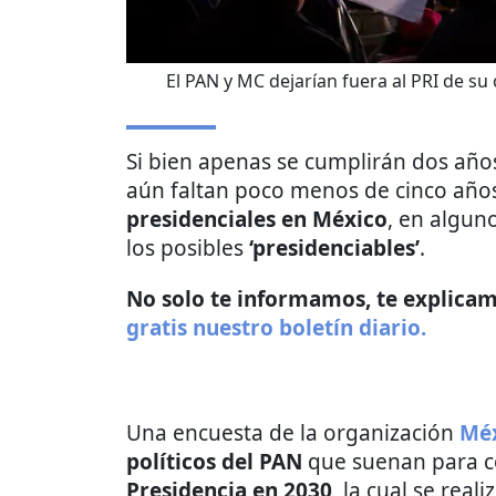
El PAN y MC dejarían fuera al PRI de su 
Si bien apenas se cumplirán dos año
aún faltan poco menos de cinco años
presidenciales en México
, en algun
los posibles
‘presidenciables’
.
No solo te informamos, te explicamo
gratis nuestro boletín diario.
Una encuesta de la organización
Méx
políticos del PAN
que suenan para c
Presidencia en 2030
, la cual se real