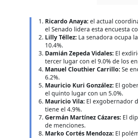
Ricardo Anaya:
el actual coordin
el Senado lidera esta encuesta c
Lilly Téllez:
La senadora ocupa la
10.4%.
Damián Zepeda Vidales:
El exdir
tercer lugar con el 9.0% de los e
Manuel Clouthier Carrillo:
Se en
6.2%.
Mauricio Kuri González:
El gobe
el quinto lugar con un 5.0%.
Mauricio Vila:
El exgobernador d
tiene el 4.9%.
Germán Martínez Cázares:
El di
de menciones.
Marko Cortés Mendoza:
El polém