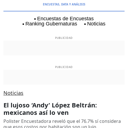
ENCUESTAS, DATA Y ANÁLISIS
Encuestas de Encuestas
Ranking Gubernaturas
Noticias
Aguascalientes
Baja California
Coyoacán
PUBLICIDAD
PUBLICIDAD
Noticias
El lujoso ‘Andy’ López Beltrán:
mexicanos así lo ven
Polister Encuestadora reveló que el 76.7% sí considera
que esos costos por habitación son un lujo.