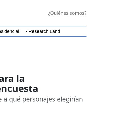
¿Quiénes somos?
sidencial
Research Land
jara
Guerrero
Michoacán
Nayarit
Nuevo Leó
ara la
encuesta
 a qué personajes elegirían