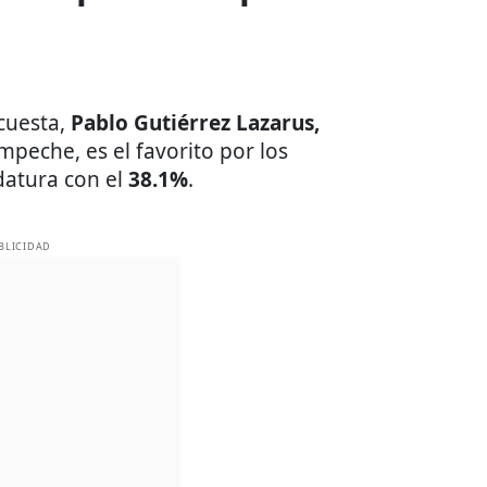
ncuesta,
Pablo Gutiérrez Lazarus,
peche, es el favorito por los
datura con el
38.1%
.
BLICIDAD