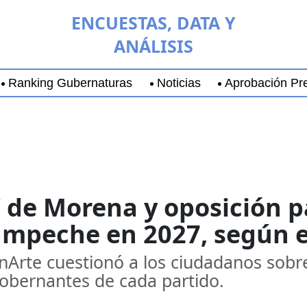
ENCUESTAS, DATA Y
ANÁLISIS
Ranking Gubernaturas
Noticias
Aprobación Pre
aja California Sur
Coyoacán
Chihuahua
Guadala
’ de Morena y oposición p
ampeche en 2027, según 
Arte cuestionó a los ciudadanos sobre
gobernantes de cada partido.