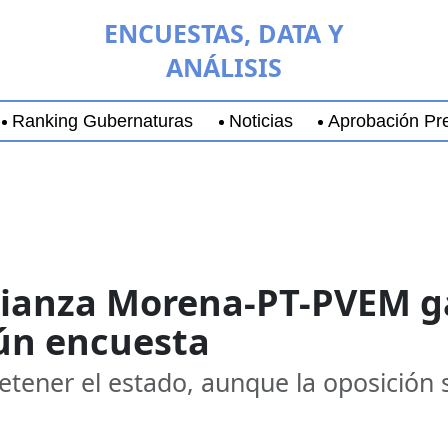
ENCUESTAS, DATA Y
ANÁLISIS
Ranking Gubernaturas
Noticias
Aprobación Pre
oyoacán
Chihuahua
Guadalajara
Guerrero
M
Alianza Morena-PT-PVEM g
gún encuesta
retener el estado, aunque la oposición s