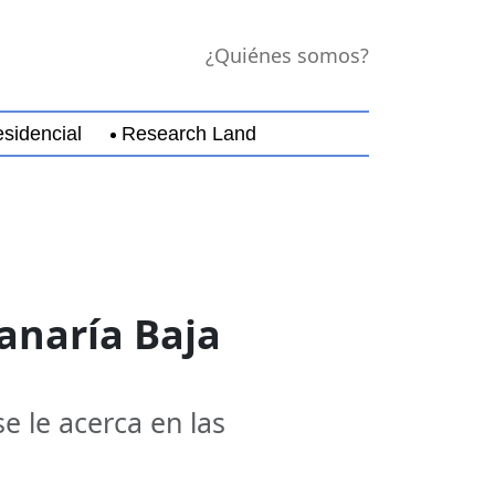
¿Quiénes somos?
sidencial
Research Land
ichoacán
Nayarit
Nuevo León
Querétaro
Quin
anaría Baja
e le acerca en las