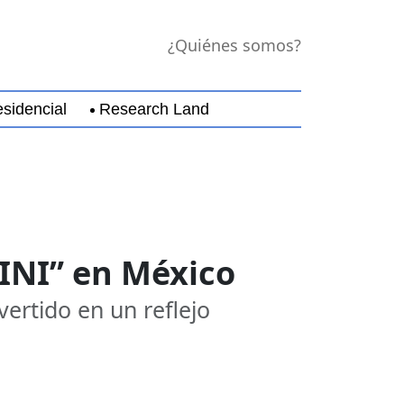
¿Quiénes somos?
sidencial
Research Land
jara
Guerrero
Michoacán
Nayarit
Nuevo Leó
NINI” en México
vertido en un reflejo