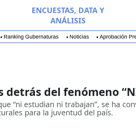
ENCUESTAS, DATA Y
ANÁLISIS
Ranking Gubernaturas
Noticias
Aprobación Pre
aja California Sur
Coyoacán
Chihuahua
Guadala
es detrás del fenómeno “
ue “ni estudian ni trabajan”, se ha con
urales para la juventud del país.