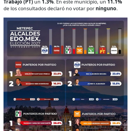
Trabajo (PT)
un
1.3%
. En este municipio, un
11.1%
de los consultados declaró no votar por
ninguno
.