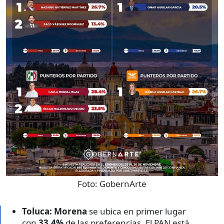
Foto:
GobernArte
Toluca:
Morena
se ubica en primer lugar
con
33.4%
de las preferencias. El PAN está