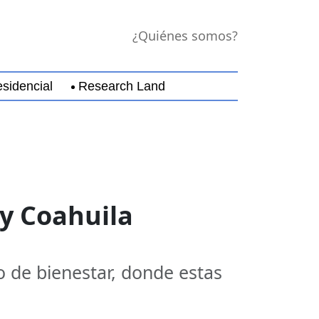
¿Quiénes somos?
sidencial
Research Land
jara
Guerrero
Michoacán
Nayarit
Nuevo Leó
 y Coahuila
co de bienestar, donde estas