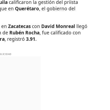
uila
calificaron la gestión del priista
 que en
Querétaro
, el gobierno del
e en
Zacatecas
con
David Monreal
llegó
n de
Rubén Rocha
, fue calificado con
ra
, registró
3.91
.
BLICIDAD