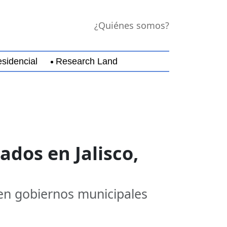
¿Quiénes somos?
sidencial
Research Land
jara
Guerrero
Michoacán
Nayarit
Nuevo Leó
dos en Jalisco,
 en gobiernos municipales