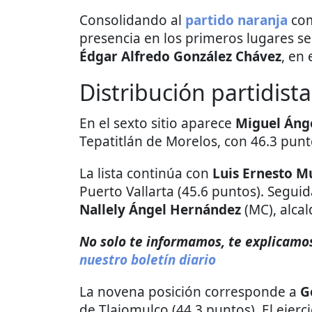
Consolidando al
partido naranja
com
presencia en los primeros lugares se
Édgar Alfredo González Chávez
, en
Distribución partidist
En el sexto sitio aparece
Miguel Ánge
Tepatitlán de Morelos, con 46.3 punt
La lista continúa con
Luis Ernesto M
Puerto Vallarta (45.6 puntos). Segui
Nallely Ángel Hernández
(MC), alcal
No solo te informamos, te explicamos 
nuestro boletín diario
La novena posición corresponde a
G
de Tlajomulco (44.3 puntos). El ejerc