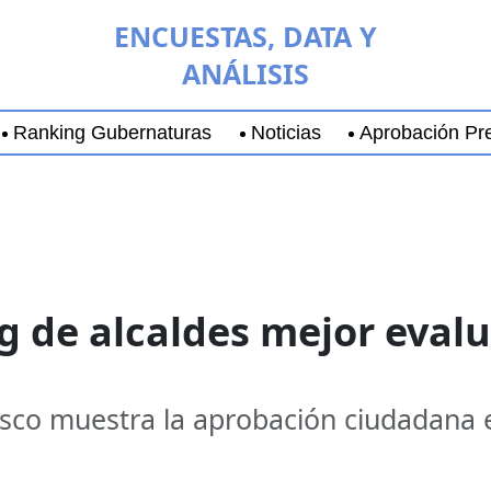
ENCUESTAS, DATA Y
ANÁLISIS
Ranking Gubernaturas
Noticias
Aprobación Pre
aja California Sur
Coyoacán
Chihuahua
Guadala
de alcaldes mejor evalua
lisco muestra la aprobación ciudadana