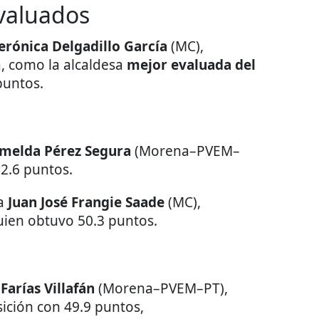
evaluados
erónica Delgadillo García
(MC),
, como la alcaldesa
mejor evaluada del
puntos.
Imelda Pérez Segura
(Morena–PVEM–
2.6 puntos.
ra
Juan José Frangie Saade
(MC),
uien obtuvo 50.3 puntos.
Farías Villafán
(Morena–PVEM–PT),
sición con 49.9 puntos,