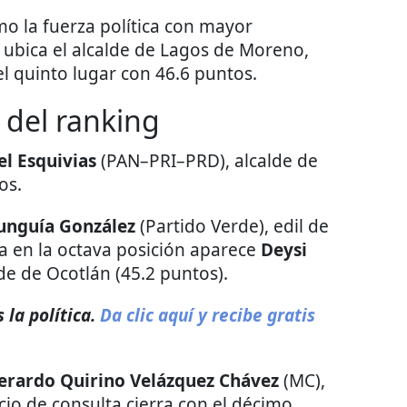
o la fuerza política con mayor
 ubica el alcalde de Lagos de Moreno,
 el quinto lugar con 46.6 puntos.
a del ranking
l Esquivias
(PAN–PRI–PRD), alcalde de
os.
unguía González
(Partido Verde), edil de
da en la octava posición aparece
Deysi
de de Ocotlán (45.2 puntos).
la política.
Da clic aquí y recibe gratis
erardo Quirino Velázquez Chávez
(MC),
icio de consulta cierra con el décimo