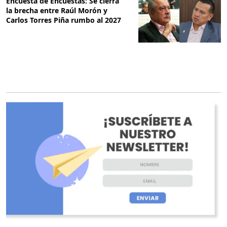
Encuesta de Encuestas: Se cierra
la brecha entre Raúl Morón y
Carlos Torres Piña rumbo al 2027
O