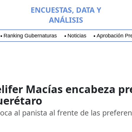
ENCUESTAS, DATA Y
ANÁLISIS
Ranking Gubernaturas
Noticias
Aprobación Pre
aja California Sur
Coyoacán
Chihuahua
Guadala
elifer Macías encabeza pr
uerétaro
oca al panista al frente de las preferen