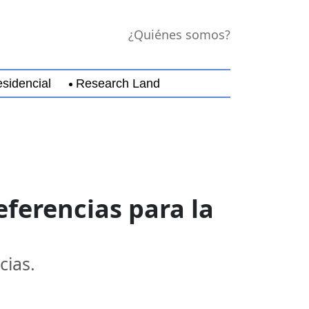
¿Quiénes somos?
sidencial
Research Land
jara
Guerrero
Michoacán
Nayarit
Nuevo Leó
eferencias para la
cias.