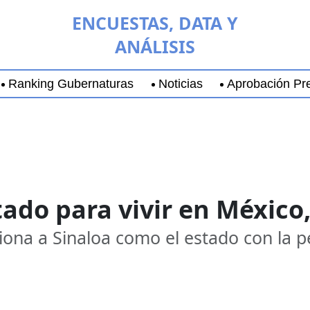
ENCUESTAS, DATA Y
ANÁLISIS
Ranking Gubernaturas
Noticias
Aprobación Pre
aja California Sur
Coyoacán
Chihuahua
Guadala
stado para vivir en Méxic
iona a Sinaloa como el estado con la p