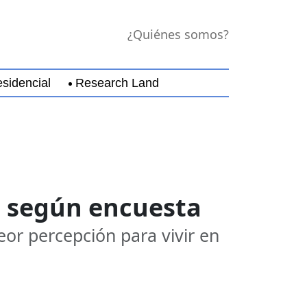
¿Quiénes somos?
sidencial
Research Land
jara
Guerrero
Michoacán
Nayarit
Nuevo Leó
o, según encuesta
eor percepción para vivir en