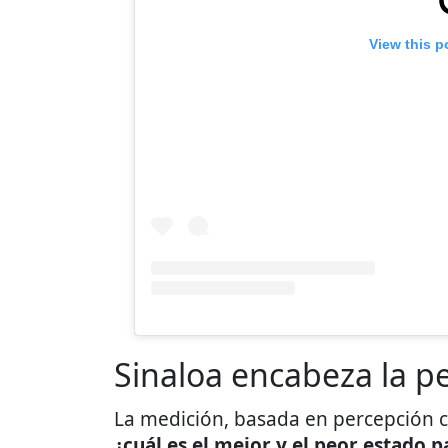
View this p
Sinaloa encabeza la p
La medición, basada en percepción 
¿cuál es el mejor y el peor estado 