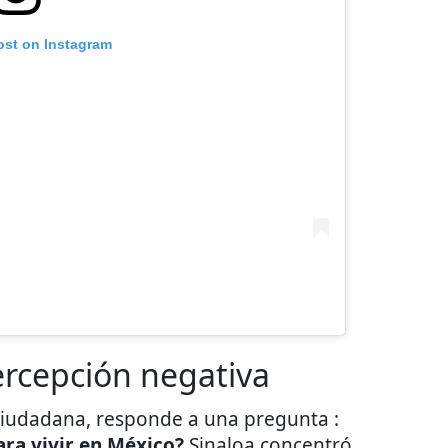
ost on Instagram
ercepción negativa
ciudadana, responde a una pregunta :
para vivir en México?
Sinaloa concentró