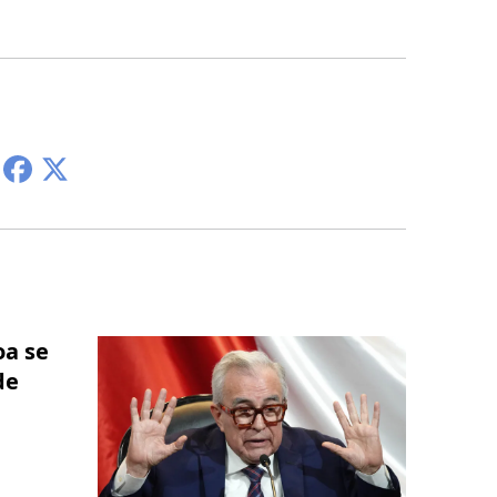
oa se
de