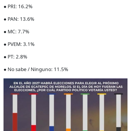
● PRI: 16.2%
● PAN: 13.6%
● MC: 7.7%
● PVEM: 3.1%
● PT: 2.8%
● No sabe / Ninguno: 11.5%