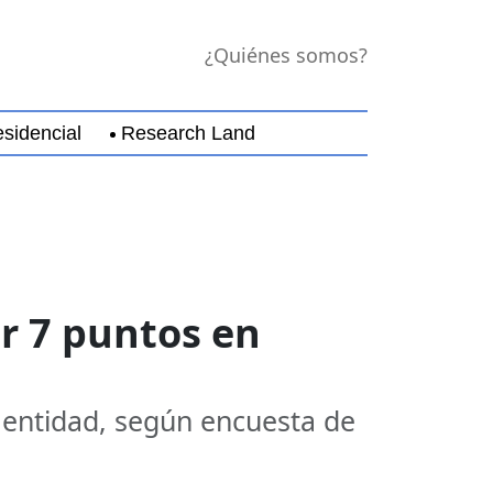
¿Quiénes somos?
sidencial
Research Land
jara
Guerrero
Michoacán
Nayarit
Nuevo Leó
r 7 puntos en
a entidad, según encuesta de