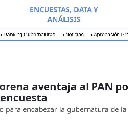
ENCUESTAS, DATA Y
ANÁLISIS
Ranking Gubernaturas
Noticias
Aprobación Pre
aja California Sur
Coyoacán
Chihuahua
Guadala
orena aventaja al PAN po
 encuesta
to para encabezar la gubernatura de l