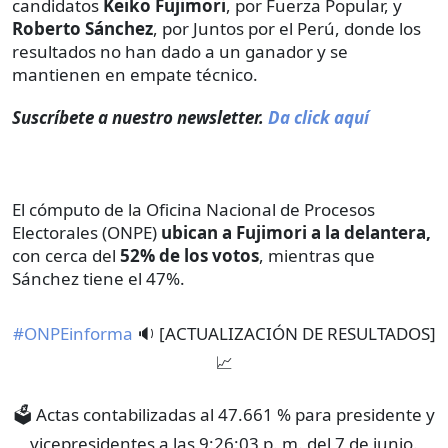
candidatos
Keiko Fujimori
, por Fuerza Popular, y
Roberto Sánchez
, por Juntos por el Perú, donde los
resultados no han dado a un ganador y se
mantienen en empate técnico.
Suscríbete a nuestro newsletter.
Da click aquí
El cómputo de la Oficina Nacional de Procesos
Electorales (ONPE)
ubican a Fujimori a la delantera,
con
cerca del
52%
de los votos
, mientras que
Sánchez tiene el 47%.
#ONPEinforma
🔉 [ACTUALIZACIÓN DE RESULTADOS]
📈
🗳️ Actas contabilizadas al 47.661 % para presidente y
vicepresidentes a las 9:26:03 p. m. del 7 de junio.