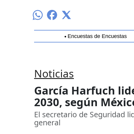
Encuestas de Encuestas
Aguascalientes
Baja California
B
Noticias
García Harfuch lid
2030, según México
El secretario de Seguridad l
general