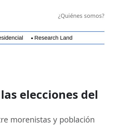
¿Quiénes somos?
sidencial
Research Land
jara
Guerrero
Michoacán
Nayarit
Nuevo Leó
las elecciones del
ntre morenistas y población