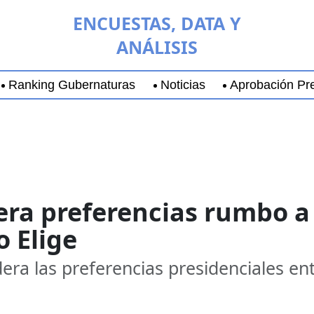
ENCUESTAS, DATA Y
ANÁLISIS
Ranking Gubernaturas
Noticias
Aprobación Pre
aja California Sur
Coyoacán
Chihuahua
Guadala
era preferencias rumbo a 
 Elige
idera las preferencias presidenciales e