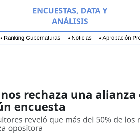
ENCUESTAS, DATA Y
ANÁLISIS
Ranking Gubernaturas
Noticias
Aprobación Pre
aja California Sur
Coyoacán
Chihuahua
Guadala
nos rechaza una alianza 
ún encuesta
ltores reveló que más del 50% de los 
za opositora