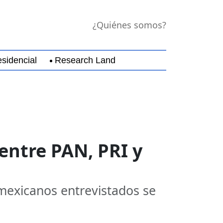
¿Quiénes somos?
sidencial
Research Land
jara
Guerrero
Michoacán
Nayarit
Nuevo Leó
entre PAN, PRI y
mexicanos entrevistados se