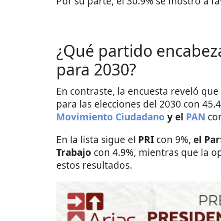
Por su parte, el 30.9% se mostró a f
¿Qué partido encabeza
para 2030?
En contraste, la encuesta reveló que
para las elecciones del 2030 con 45.
Movimiento Ciudadano
y el
PAN
con
En la lista sigue el
PRI
con 9%,
el Par
Trabajo
con 4.9%, mientras que la o
estos resultados.