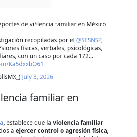
portes de vi*lencia familiar en México
tigación recopiladas por el
@SESNSP
,
siones físicas, verbales, psicológicas,
liares, con un caso por cada 172…
.com/Ka5dxxbO61
ollsMX_)
July 3, 2026
olencia familiar en
a
,
establece que la
violencia familiar
idos a
ejercer control o agresión física
,