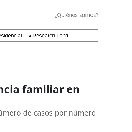
¿Quiénes somos?
sidencial
Research Land
jara
Guerrero
Michoacán
Nayarit
Nuevo Leó
ncia familiar en
 número de casos por número