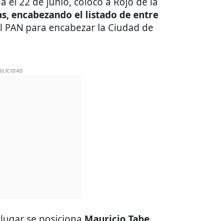
da el 22 de junio, colocó a Rojo de la
as, encabezando el listado de entre
el PAN para encabezar la Ciudad de
BLICIDAD
lugar se posiciona
Mauricio Tabe
,