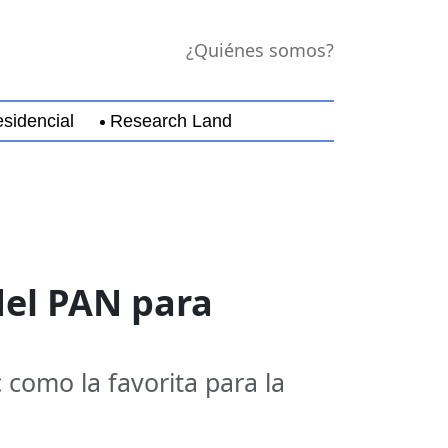
¿Quiénes somos?
sidencial
Research Land
jara
Guerrero
Michoacán
Nayarit
Nuevo Leó
del PAN para
como la favorita para la