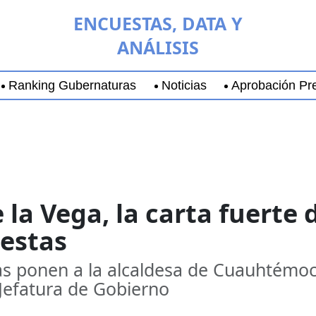
ENCUESTAS, DATA Y
ANÁLISIS
Ranking Gubernaturas
Noticias
Aprobación Pre
aja California Sur
Coyoacán
Chihuahua
Guadala
 la Vega, la carta fuerte 
estas
s ponen a la alcaldesa de Cuauhtémoc 
 Jefatura de Gobierno