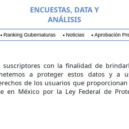
ENCUESTAS, DATA Y
ANÁLISIS
Ranking Gubernaturas
Noticias
Aprobación Pre
aja California Sur
Coyoacán
Chihuahua
Guadala
suscriptores con la finalidad de brindarl
etemos a proteger estos datos y a us
derechos de los usuarios que proporcionan 
e en México por la Ley Federal de Prot