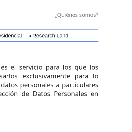
¿Quiénes somos?
sidencial
Research Land
jara
Guerrero
Michoacán
Nayarit
Nuevo Leó
es el servicio para los que los
arlos exclusivamente para lo
datos personales a particulares
ección de Datos Personales en