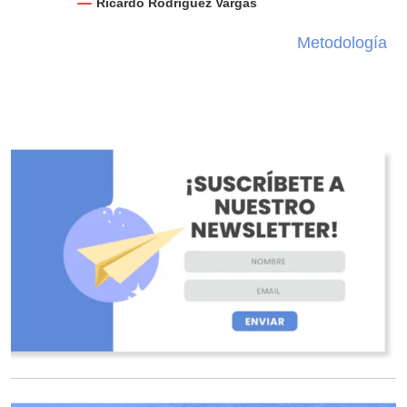
Ricardo Rodríguez Vargas
Metodología
O