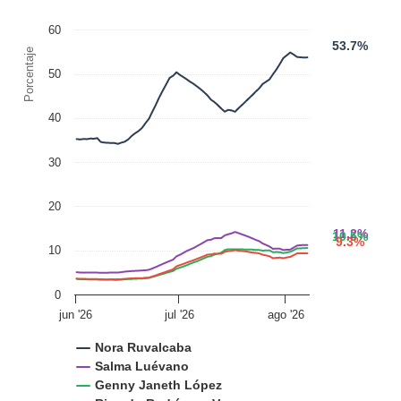
60
53.7%
Porcentaje
50
40
30
20
11.2%
10.5%
9.3%
10
0
jun '26
jul '26
ago '26
Nora Ruvalcaba
Salma Luévano
Genny Janeth López