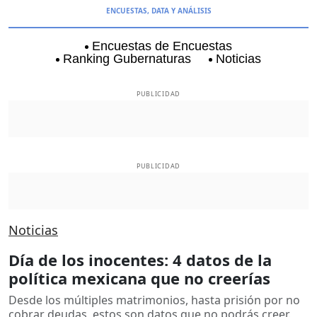
ENCUESTAS, DATA Y ANÁLISIS
Encuestas de Encuestas
Ranking Gubernaturas
Noticias
Aguascalientes
Baja California
Baja Californi
PUBLICIDAD
PUBLICIDAD
Noticias
Día de los inocentes: 4 datos de la
política mexicana que no creerías
Desde los múltiples matrimonios, hasta prisión por no
cobrar deudas, estos son datos que no podrás creer.