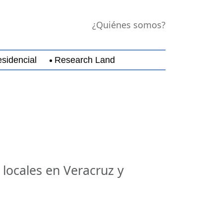
¿Quiénes somos?
sidencial
Research Land
jara
Guerrero
Michoacán
Nayarit
Nuevo Leó
 locales en Veracruz y