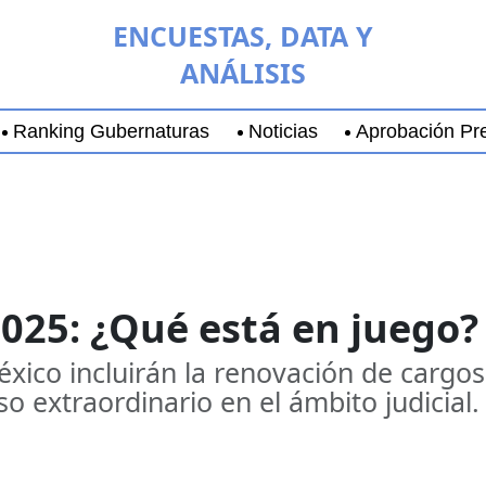
ENCUESTAS, DATA Y
ANÁLISIS
Ranking Gubernaturas
Noticias
Aprobación Pre
aja California Sur
Coyoacán
Chihuahua
Guadala
025: ¿Qué está en juego?
xico incluirán la renovación de cargos
 extraordinario en el ámbito judicial.