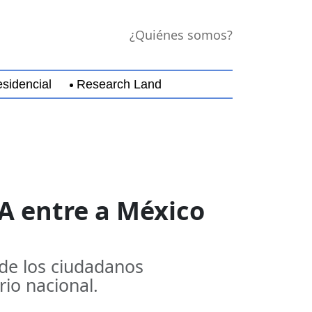
¿Quiénes somos?
sidencial
Research Land
jara
Guerrero
Michoacán
Nayarit
Nuevo Leó
A entre a México
 de los ciudadanos
rio nacional.