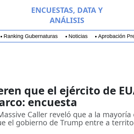
ENCUESTAS, DATA Y
ANÁLISIS
Ranking Gubernaturas
Noticias
Aprobación Pre
aja California Sur
Coyoacán
Chihuahua
Guadala
en que el ejército de EU
arco: encuesta
assive Caller reveló que a la mayoría
e el gobierno de Trump entre a territo