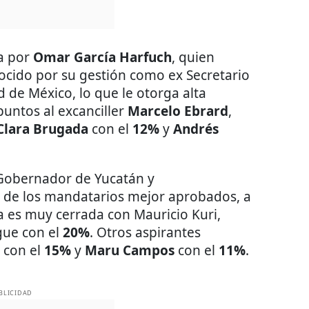
a por
Omar García Harfuch
, quien
ocido por su gestión como ex Secretario
 de México, lo que le otorga alta
 puntos al excanciller
Marcelo Ebrard
,
Clara Brugada
con el
12%
y
Andrés
 Gobernador de Yucatán y
 de los mandatarios mejor aprobados, a
a es muy cerrada con Mauricio Kuri,
gue con el
20%
. Otros aspirantes
con el
15%
y
Maru Campos
con el
11%
.
BLICIDAD