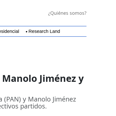
¿Quiénes somos?
sidencial
Research Land
jara
Guerrero
Michoacán
Nayarit
Nuevo Leó
, Manolo Jiménez y
la (PAN) y Manolo Jiménez
ctivos partidos.