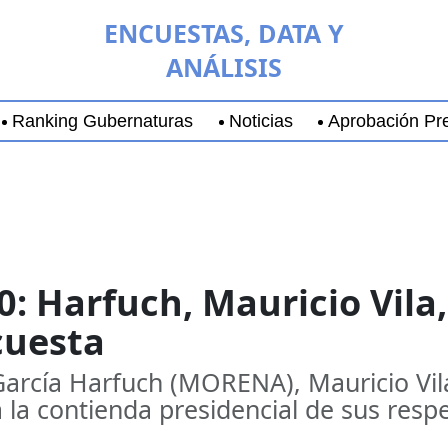
ENCUESTAS, DATA Y
ANÁLISIS
Ranking Gubernaturas
Noticias
Aprobación Pre
aja California Sur
Coyoacán
Chihuahua
Guadala
0: Harfuch, Mauricio Vila
cuesta
García Harfuch (MORENA), Mauricio Vi
 la contienda presidencial de sus respe