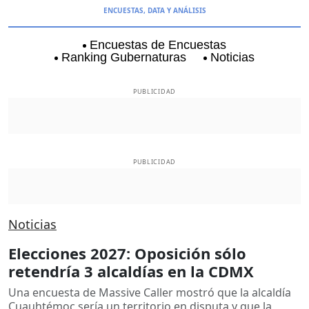
ENCUESTAS, DATA Y ANÁLISIS
Encuestas de Encuestas
Ranking Gubernaturas
Noticias
Aguascalientes
Baja California
Baja Californi
PUBLICIDAD
PUBLICIDAD
Noticias
Elecciones 2027: Oposición sólo
retendría 3 alcaldías en la CDMX
Una encuesta de Massive Caller mostró que la alcaldía
Cuauhtémoc sería un territorio en disputa y que la