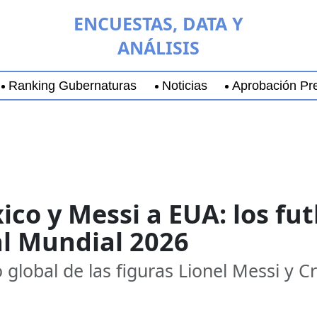
ENCUESTAS, DATA Y
ANÁLISIS
Ranking Gubernaturas
Noticias
Aprobación Pre
aja California Sur
Coyoacán
Chihuahua
Guadala
co y Messi a EUA: los fu
l Mundial 2026
 global de las figuras Lionel Messi y C