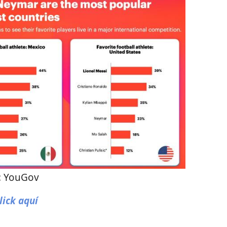
:
YouGov
lick aquí