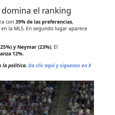
 domina el ranking
era con
39% de las preferencias
,
 en la MLS. En segundo lugar aparece
(25%) y Neymar (23%)
. El
lcanza 12%.
 la política.
Da clic aquí y siguenos en X