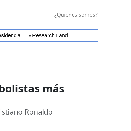
¿Quiénes somos?
sidencial
Research Land
jara
Guerrero
Michoacán
Nayarit
Nuevo Leó
tbolistas más
ristiano Ronaldo