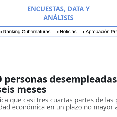
ENCUESTAS, DATA Y
ANÁLISIS
Ranking Gubernaturas
Noticias
Aprobación Pre
aja California Sur
Coyoacán
Chihuahua
Guadala
10 personas desempleadas
seis meses
ica que casi tres cuartas partes de l
idad económica en un plazo no mayor 