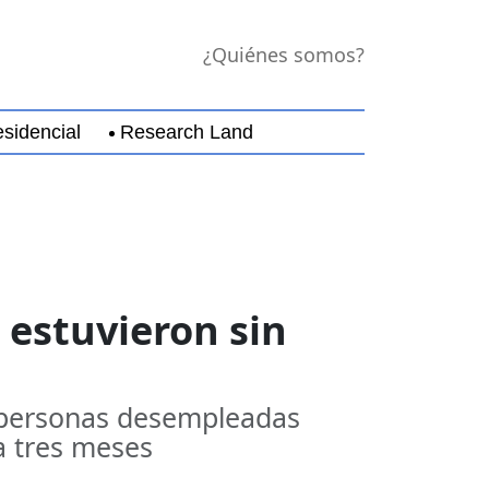
¿Quiénes somos?
sidencial
Research Land
jara
Guerrero
Michoacán
Nayarit
Nuevo Leó
 estuvieron sin
as personas desempleadas
a tres meses