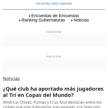
ENCUESTAS, DATA Y ANÁLISIS
Encuestas de Encuestas
Ranking Gubernaturas
Noticias
Aguascalientes
Baja California
Coyoacán
PUBLICIDAD
PUBLICIDAD
Noticias
¿Qué club ha aportado más jugadores
al Tri en Copas del Mundo?
América, Chivas, Pumas y Cruz Azul destacan entre los
clubes que más futbolistas han enviado a la Selección