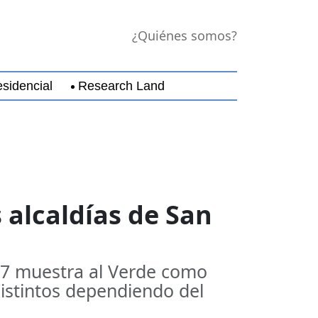
¿Quiénes somos?
sidencial
Research Land
jara
Guerrero
Michoacán
Nayarit
Nuevo Leó
s alcaldías de San
27 muestra al Verde como
istintos dependiendo del