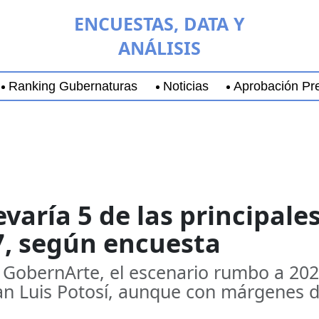
ENCUESTAS, DATA Y
ANÁLISIS
Ranking Gubernaturas
Noticias
Aprobación Pre
aja California Sur
Coyoacán
Chihuahua
Guadala
evaría 5 de las principale
7, según encuesta
 GobernArte, el escenario rumbo a 20
an Luis Potosí, aunque con márgenes d