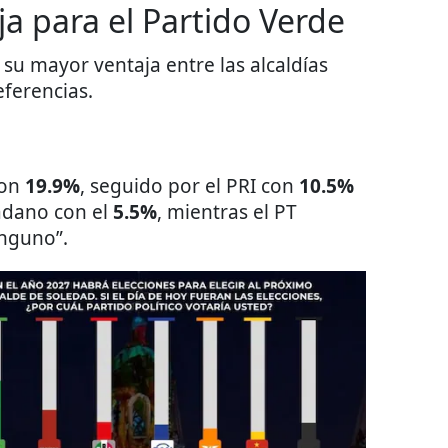
a para el Partido Verde
 su mayor ventaja entre las alcaldías
eferencias.
con
19.9%
, seguido por el PRI con
10.5%
adano con el
5.5%
, mientras el PT
nguno”.