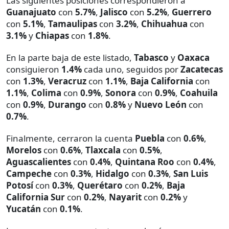
Las siguientes posiciones correspondieron a
Guanajuato
con
5.7%
,
Jalisco
con
5.2%
,
Guerrero
con
5.1%
,
Tamaulipas
con
3.2%
,
Chihuahua
con
3.1%
y
Chiapas
con
1.8%
.
En la parte baja de este listado,
Tabasco
y
Oaxaca
consiguieron
1.4%
cada uno, seguidos por
Zacatecas
con
1.3%
,
Veracruz
con
1.1%
,
Baja California
con
1.1%
,
Colima
con
0.9%
,
Sonora
con
0.9%
,
Coahuila
con
0.9%
,
Durango
con
0.8%
y
Nuevo León
con
0.7%
.
Finalmente, cerraron la cuenta
Puebla
con
0.6%
,
Morelos
con
0.6%
,
Tlaxcala
con
0.5%
,
Aguascalientes
con
0.4%
,
Quintana Roo
con
0.4%
,
Campeche
con
0.3%
,
Hidalgo
con
0.3%
,
San Luis
Potosí
con
0.3%
,
Querétaro
con
0.2%
,
Baja
California Sur
con
0.2%
,
Nayarit
con
0.2%
y
Yucatán
con
0.1%
.