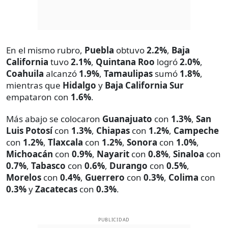
En el mismo rubro,
Puebla
obtuvo
2.2%
,
Baja
California
tuvo
2.1%
,
Quintana Roo
logró
2.0%
,
Coahuila
alcanzó
1.9%
,
Tamaulipas
sumó
1.8%
,
mientras que
Hidalgo
y
Baja California Sur
empataron con
1.6%
.
Más abajo se colocaron
Guanajuato
con
1.3%
,
San
Luis Potosí
con
1.3%
,
Chiapas
con
1.2%
,
Campeche
con
1.2%
,
Tlaxcala
con
1.2%
,
Sonora
con
1.0%
,
Michoacán
con
0.9%
,
Nayarit
con
0.8%
,
Sinaloa
con
0.7%
,
Tabasco
con
0.6%
,
Durango
con
0.5%
,
Morelos
con
0.4%
,
Guerrero
con
0.3%
,
Colima
con
0.3%
y
Zacatecas
con
0.3%
.
PUBLICIDAD